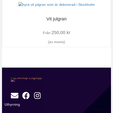
Vit julgran
250,00
kr
Från
(ex moms)
Uthyrning