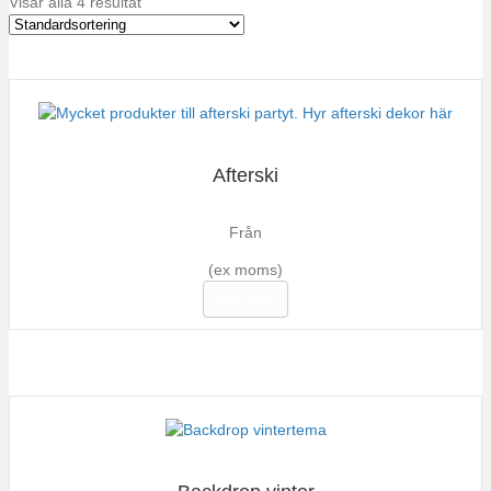
Visar alla 4 resultat
Afterski
Från
(ex moms)
Läs mer