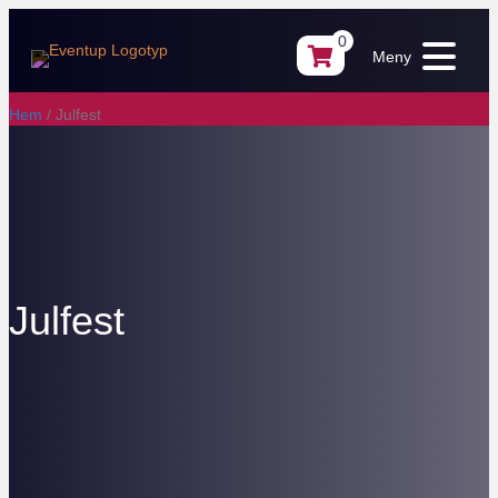
0
Meny
Hem
/ Julfest
Julfest