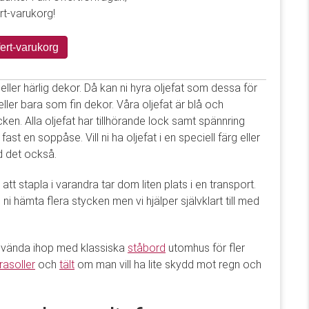
ert-varukorg!
ffert-varukorg
rd eller härlig dekor. Då kan ni hyra oljefat som dessa för
ler bara som fin dekor. Våra oljefat är blå och
ken. Alla oljefat har tillhörande lock samt spännring
st en soppåse. Vill ni ha oljefat i en speciell färg eller
ed det också.
att stapla i varandra tar dom liten plats i en transport.
i hämta flera stycken men vi hjälper självklart till med
använda ihop med klassiska
ståbord
utomhus för fler
rasoller
och
tält
om man vill ha lite skydd mot regn och