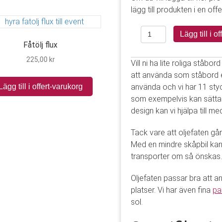
lägg till produkten i en off
Oljefat
Lägg till i o
mängd
Fåtölj flux
225,00
kr
Vill ni ha lite roliga ståbo
att använda som ståbord el
Lägg till i offert-varukorg
använda och vi har 11 styc
som exempelvis kan sätta fa
design kan vi hjälpa till m
Tack vare att oljefaten går 
Med en mindre skåpbil kan n
transporter om så önskas.
Oljefaten passar bra att 
platser. Vi har även fina
pa
sol.