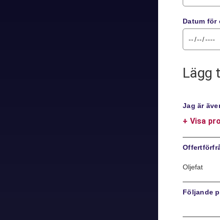
Datum för 
Lägg t
Jag är äve
+ Visa pr
Offertförf
Oljefat
Följande pr