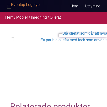
Hem
Uthyrning
Hem
/
Möbler / Inredning
/ Oljefat
Relaterade produkter