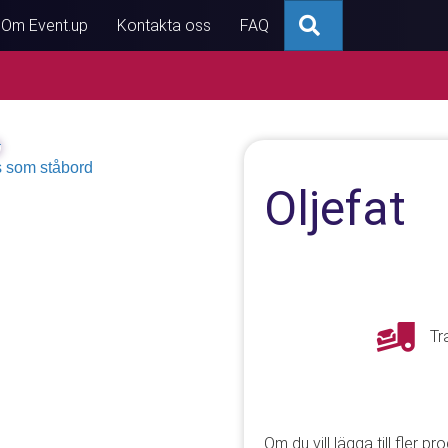
Sök
Om Event.up
Kontakta oss
FAQ
Oljefat
Tr
Om du vill lägga till fler pr