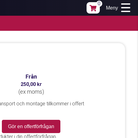
0
Meny
Från
250,00
kr
(
ex moms)
ansport och montage tillkommer i offert
Gör en offertförfrågan
odukter i din offertförfrågan,