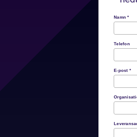
Namn *
Telefon
E-post *
Organisat
Leveransa