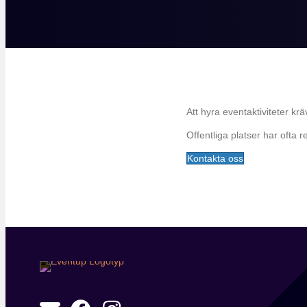
Att hyra eventaktiviteter krä
Offentliga platser har ofta r
Kontakta oss