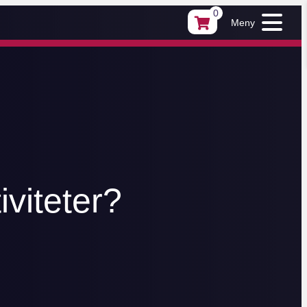
0
Meny
iviteter?