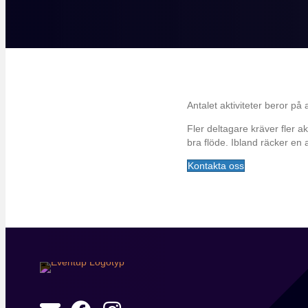
Antalet aktiviteter beror på
Fler deltagare kräver fler ak
bra flöde. Ibland räcker en 
Kontakta oss