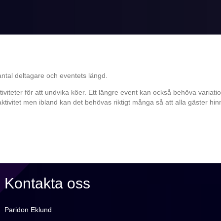
 antal deltagare och eventets längd.
tiviteter för att undvika köer. Ett längre event kan också behöva variation
aktivitet men ibland kan det behövas riktigt många så att alla gäster hin
Kontakta oss
Paridon Eklund