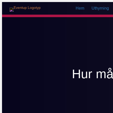
Hem
Uthyrning
Hur må