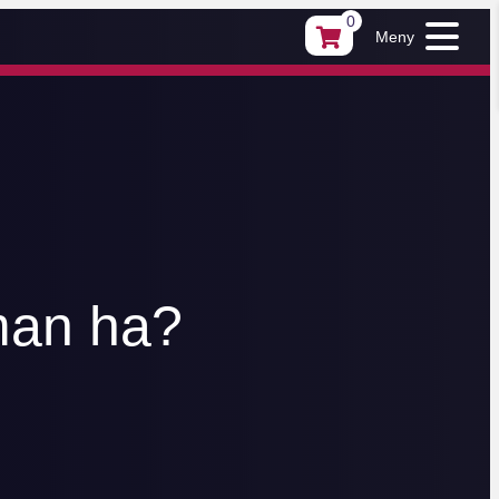
0
Meny
man ha?