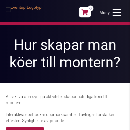
0
Meny
Hur skapar man
köer till montern?
Attraktiva och synliga aktiviteter skapar naturliga köer till
montern.
Interaktiva spel lockar uppmärksamhet. Tävlingar förstärker
effekten. Synlighet är avgörande.