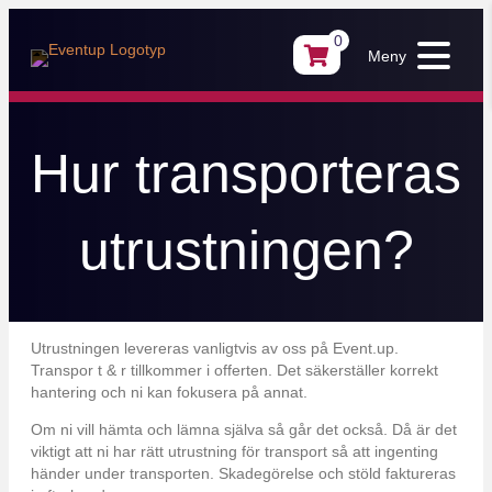
0
Meny
Hur transporteras
utrustningen?
Utrustningen levereras vanligtvis av oss på Event.up.
Transpor t & r tillkommer i offerten. Det säkerställer korrekt
hantering och ni kan fokusera på annat.
Om ni vill hämta och lämna själva så går det också. Då är det
viktigt att ni har rätt utrustning för transport så att ingenting
händer under transporten. Skadegörelse och stöld faktureras