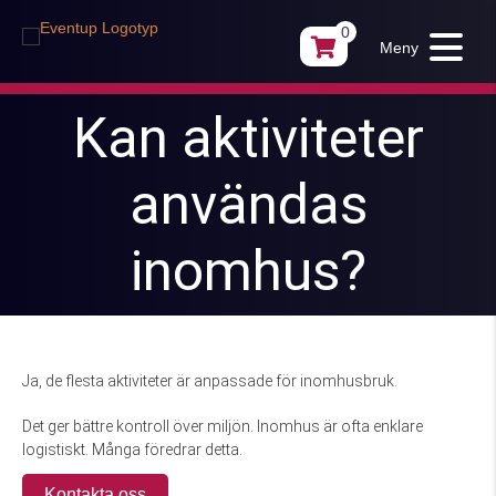
0
Meny
Kan aktiviteter
användas
inomhus?
Ja, de flesta aktiviteter är anpassade för inomhusbruk.
Det ger bättre kontroll över miljön. Inomhus är ofta enklare
logistiskt. Många föredrar detta.
Kontakta oss