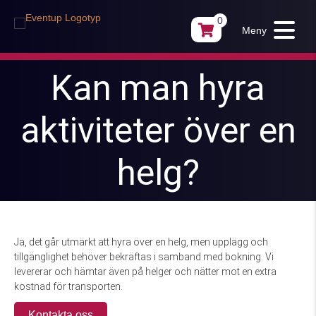
0
Meny
Kan man hyra
aktiviteter över en
helg?
Ja, det går utmärkt att hyra över en helg, men upplägg och
tillgänglighet behöver bekräftas i samband med bokning. Vi
levererar och hämtar även på helger och nätter mot en extra
kostnad för transporten.
Kontakta oss