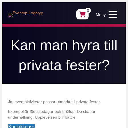
0
Meny
Kan man hyra till
privata fester?
Ja, eventaktiviteter passar utmärkt till privata fester.
Exempel är födelsedagar och bröllop. De skapar
underhållning. Upplevelsen blir bättre.
Kontakta oss