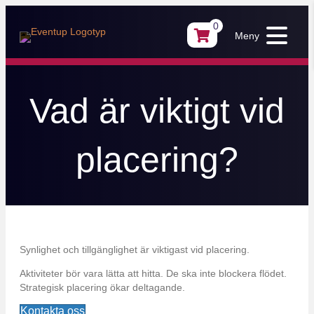
0
Meny
Vad är viktigt vid
placering?
Synlighet och tillgänglighet är viktigast vid placering.
Aktiviteter bör vara lätta att hitta. De ska inte blockera flödet.
Strategisk placering ökar deltagande.
Kontakta oss