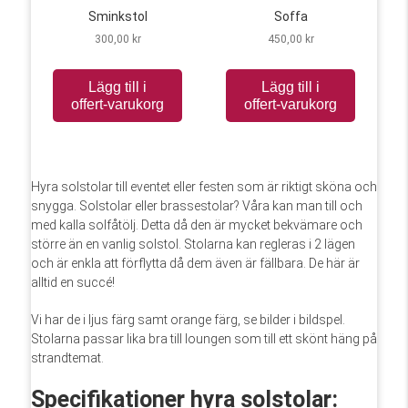
Sminkstol
Soffa
300,00
kr
450,00
kr
Lägg till i
Lägg till i
offert-varukorg
offert-varukorg
Hyra solstolar till eventet eller festen som är riktigt sköna och
snygga. Solstolar eller brassestolar? Våra kan man till och
med kalla solfåtölj. Detta då den är mycket bekvämare och
större än en vanlig solstol. Stolarna kan regleras i 2 lägen
och är enkla att förflytta då dem även är fällbara. De här är
alltid en succé!
Vi har de i ljus färg samt orange färg, se bilder i bildspel.
Stolarna passar lika bra till loungen som till ett skönt häng på
strandtemat.
Specifikationer hyra solstolar: