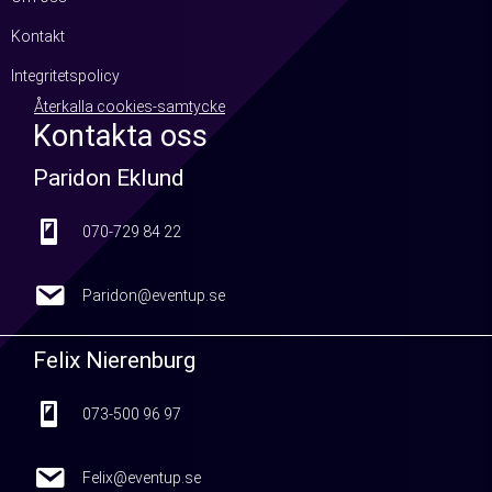
Kontakt
Integritetspolicy
Återkalla cookies-samtycke
Kontakta oss
Paridon Eklund
070-729 84 22
070-729 84 22
Paridon@eventup.se
Paridon@eventup.se
Felix Nierenburg
073-500 96 97
073-500 96 97
Felix@eventup.se
Felix@eventup.se