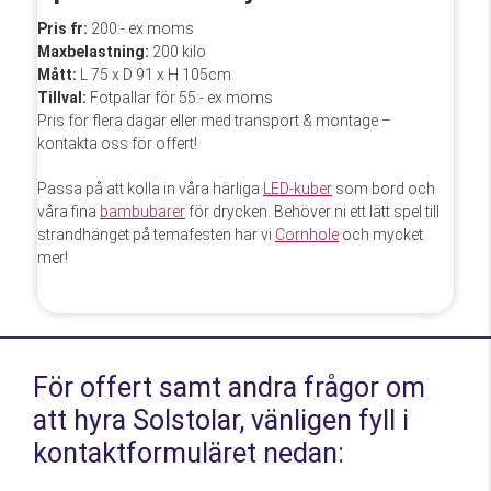
Pris fr:
200:- ex moms
Maxbelastning:
200 kilo
Mått:
L 75 x D 91 x H 105cm
Tillval:
Fotpallar för 55:- ex moms
Pris för flera dagar eller med transport & montage –
kontakta oss för offert!
Passa på att kolla in våra härliga
LED-kuber
som bord och
våra fina
bambubarer
för drycken. Behöver ni ett lätt spel till
strandhänget på temafesten har vi
Cornhole
och mycket
mer!
För offert samt andra frågor om
att hyra Solstolar, vänligen fyll i
kontaktformuläret nedan: