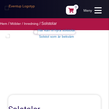
0
Meny
/
/ Solstolar
Hem
Möbler / Inredning