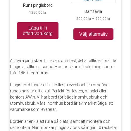
Runt pingisbord
Darttavla
1250,00
kr
Prisintervall:
500,00
kr
–
990,00
kr
500,00 kr
Den
Lägg till i
till
här
offert-varukorg
Välj alternativ
990,00 kr
produkt
har
flera
varianter
Att hyra pingisbord till event och fest, det är alltid en bra idé.
De
Pingis är alltid en succé. Hos oss kan ni boka pingisbord
olika
från 1450:- ex moms.
alternati
kan
Pingisbord fungerar till de flesta event och en omgång
väljas
rundpingis är alltid kul. Perfekt för festen, minglet eller
på
kontors AW:n. Vi har bord för både inomhusbruk och
produkts
utomhusbruk. Våra inomhus bord är av märket Stiga, ett
varumärke som levererar.
Borden är enkla att rulla på plats, samt att montera och
demontera. När ni bokar pingis av oss så ingår 10 racketar