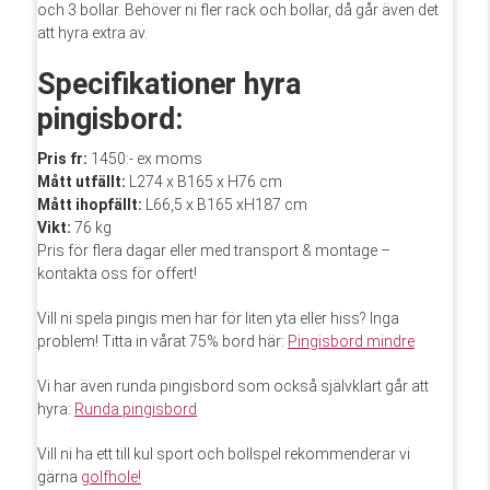
och 3 bollar. Behöver ni fler rack och bollar, då går även det
att hyra extra av.
Specifikationer hyra
pingisbord:
Pris fr:
1450:- ex moms
Mått utfällt:
L274 x B165 x H76 cm
Mått ihopfällt:
L66,5 x B165 xH187 cm
Vikt:
76 kg
Pris för flera dagar eller med transport & montage –
kontakta oss för offert!
Vill ni spela pingis men har för liten yta eller hiss? Inga
problem! Titta in vårat 75% bord här:
Pingisbord mindre
Vi har även runda pingisbord som också självklart går att
hyra:
Runda pingisbord
Vill ni ha ett till kul sport och bollspel rekommenderar vi
gärna
golfhole!