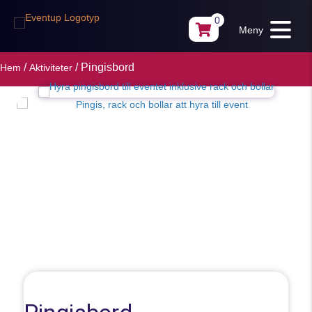
0
Meny
/
/ Pingisbord
Hem
Aktiviteter