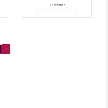
(ex moms)
Lägg till i offert-varukorg
7