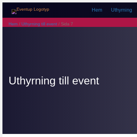
Hem
Uthyrning
Hem
/
Uthyrning till event
/ Sida 7
Uthyrning till event