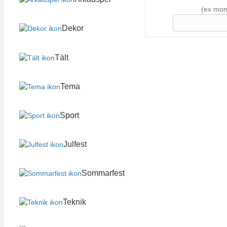
(ex mo
Lägg till i offe
Dekor
Tält
Tema
Sport
Julfest
Sommarfest
Teknik