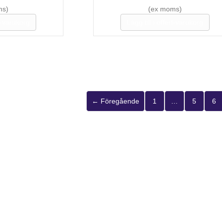
ms)
(ex moms)
rt-varukorg
Lägg till i offert-varukorg
← Föregående
1
…
5
6