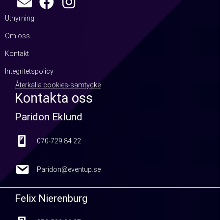
Uthyrning
Om oss
Kontakt
Integritetspolicy
Återkalla cookies-samtycke
Kontakta oss
Paridon Eklund
070-729 84 22
070-729 84 22
Paridon@eventup.se
Paridon@eventup.se
Felix Nierenburg
073-500 96 97