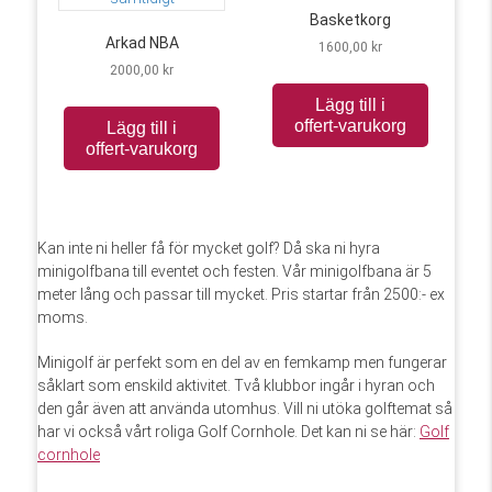
Basketkorg
Arkad NBA
1600,00
kr
2000,00
kr
Lägg till i
offert-varukorg
Lägg till i
offert-varukorg
Kan inte ni heller få för mycket golf? Då ska ni hyra
minigolfbana till eventet och festen. Vår minigolfbana är 5
meter lång och passar till mycket. Pris startar från 2500:- ex
moms.
Minigolf är perfekt som en del av en femkamp men fungerar
såklart som enskild aktivitet. Två klubbor ingår i hyran och
den går även att använda utomhus. Vill ni utöka golftemat så
har vi också vårt roliga Golf Cornhole. Det kan ni se här:
Golf
cornhole