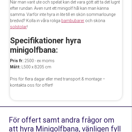
När man varit ute och spelat kan det vara gött att ta det lugnt
efter rundan. Även runt ett minigolf hål kan man känna
samma. Varför inte hyra in lite till en skön sommarlounge
bredvid? Kolla in våra roliga
bambubarer
och sköna
solstolar
!
Specifikationer hyra
minigolfbana:
Pris fr:
2500:- ex moms
Mått:
L500 x B205 cm
Pris för flera dagar eller med transport & montage –
kontakta oss för offert!
För offert samt andra frågor om
att hyra Minigolfbana, vänligen fyll