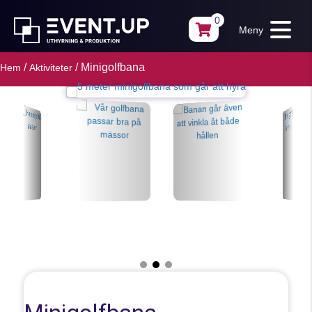
0
Meny
/
/ Minigolfbana
Hem
Aktiviteter