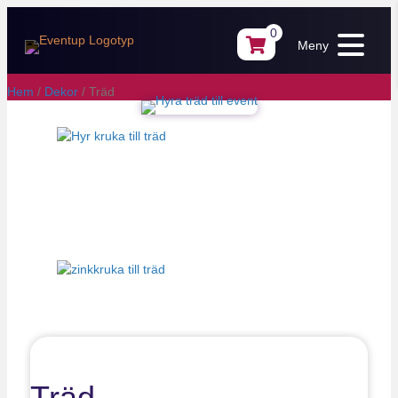
0
Meny
Hem
/
Dekor
/ Träd
Träd