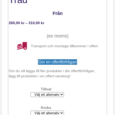
Från
Prisintervall:
260,00
kr
–
310,00
kr
260,00 kr
till
(
ex moms)
310,00 kr
Transport och montage tillkommer i offert
Gör en offertförfrågan
Om du vill lägga till fler produkter i din offertförfrågan,
lägg till produkten i en offert-varukorg!
Tillval
Kruka