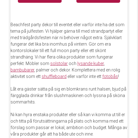
Beachfest party dekor till eventet eller varför inte ha det som
tema på julfesten. Vi hjälper gärna till med strandpartyt eller
med trädgårdsfesten när ni behöver något extra. Självklart
fungerar det lika bra inomhus på vintern. Gör om era
kontorslokaler till ett full moon party eller ett skönt
strandhäng. Vi har flera olika produkter som fungerar
perfekt. Möbler som
solstolar
och
lysande kuber
,
bambubarer
, palmer och dekor. Komplettera med en rolig
aktivitet som ett
shuffleboard
eller varför inte ett
fotobås
!
Låt era gäster sätta på sig en blomkrans runt halsen, bjud på
färgglada drinkar från slushmaskinen och lyssna på sköna
sommarhits.
Ni kan hyra enstaka produkter eller så kan vi komma ut till er
och titta på förutsättningarna på plats och komma med ett
förslag som passar er lokal, ambition och budget. Många av
våra produkter går att ha både ute och inne.