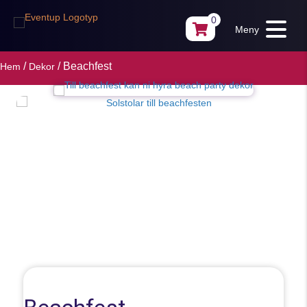
0
Meny
/
/ Beachfest
Hem
Dekor