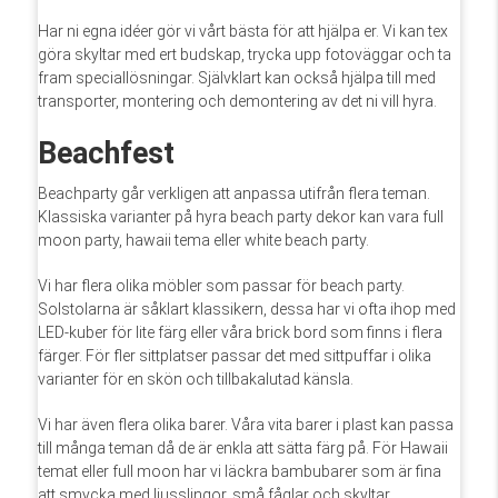
Har ni egna idéer gör vi vårt bästa för att hjälpa er. Vi kan tex
göra skyltar med ert budskap, trycka upp fotoväggar och ta
fram speciallösningar. Självklart kan också hjälpa till med
transporter, montering och demontering av det ni vill hyra.
Beachfest
Beachparty går verkligen att anpassa utifrån flera teman.
Klassiska varianter på hyra beach party dekor kan vara full
moon party, hawaii tema eller white beach party.
Vi har flera olika möbler som passar för beach party.
Solstolarna är såklart klassikern, dessa har vi ofta ihop med
LED-kuber för lite färg eller våra brick bord som finns i flera
färger. För fler sittplatser passar det med sittpuffar i olika
varianter för en skön och tillbakalutad känsla.
Vi har även flera olika barer. Våra vita barer i plast kan passa
till många teman då de är enkla att sätta färg på. För Hawaii
temat eller full moon har vi läckra bambubarer som är fina
att smycka med ljusslingor, små fåglar och skyltar.