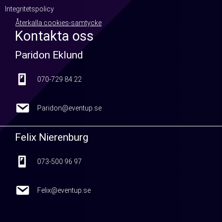
Integritetspolicy
Återkalla cookies-samtycke
Kontakta oss
Paridon Eklund
070-729 84 22
070-729 84 22
Paridon@eventup.se
Paridon@eventup.se
Felix Nierenburg
073-500 96 97
073-500 96 97
Felix@eventup.se
Felix@eventup.se